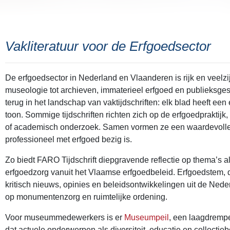
Vakliteratuur voor de Erfgoedsector
De erfgoedsector in Nederland en Vlaanderen is rijk en veel
museologie tot archieven, immaterieel erfgoed en publieksgesch
terug in het landschap van vaktijdschriften: elk blad heeft ee
toon. Sommige tijdschriften richten zich op de erfgoedpraktijk
of academisch onderzoek. Samen vormen ze een waardevolle 
professioneel met erfgoed bezig is.
Zo biedt FARO Tijdschrift diepgravende reflectie op thema’s al
erfgoedzorg vanuit het Vlaamse erfgoedbeleid. Erfgoedstem, 
kritisch nieuws, opinies en beleidsontwikkelingen uit de Nede
op monumentenzorg en ruimtelijke ordening.
Voor museummedewerkers is er
Museumpeil
, een laagdrempelig maar inhoudelijk tijdschrift
dat actuele onderwerpen als diversiteit, educatie en collecti