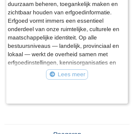
duurzaam beheren, toegankelijk maken en
zichtbaar houden van erfgoedinformatie.
Erfgoed vormt immers een essentieel
onderdeel van onze ruimtelijke, culturele en
maatschappelijke identiteit. Op alle
bestuursniveaus — landelijk, provinciaal en
lokaal — werkt de overheid samen met
erfgoedinstellingen, kennisorganisaties en
maatschappelijke partners aan de digitale
Lees meer
ontsluiting van cultureel erfgoed. Deze pagina
biedt een overzicht van overheidsinitiatieven
op het gebied van erfgoedinformatie. We
belichten de inzet van: Landelijke organisatie