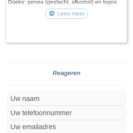
Grieks: genea (geslacht, afkomst) en logos
(leer, woord), en werd al in de klassieke
Lees meer
oudheid gebruikt om koninklijke of goddelijke
afstammingslijnen te beschrijven.
Tegenwoordig is genealogie niet alleen het
domein van historici of archivarissen, maar
een toegan
Reageren