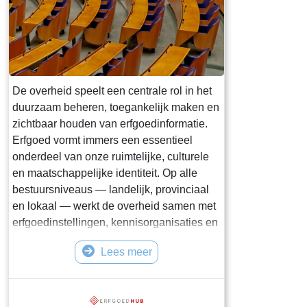
De overheid speelt een centrale rol in het
duurzaam beheren, toegankelijk maken en
zichtbaar houden van erfgoedinformatie.
Erfgoed vormt immers een essentieel
onderdeel van onze ruimtelijke, culturele
en maatschappelijke identiteit. Op alle
bestuursniveaus — landelijk, provinciaal
en lokaal — werkt de overheid samen met
erfgoedinstellingen, kennisorganisaties en
maatschappelijke partners aan de digitale
Lees meer
ontsluiting van cultureel erfgoed. Deze
pagina biedt een overzicht van
overheidsinitiatieven op het gebied van
erfgoedinformatie. We belichten de inzet