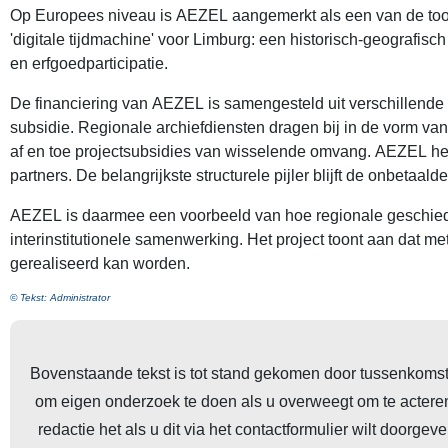
Op Europees niveau is AEZEL aangemerkt als een van de too
'digitale tijdmachine' voor Limburg: een historisch-geografi
en erfgoedparticipatie.
De financiering van AEZEL is samengesteld uit verschillende 
subsidie. Regionale archiefdiensten dragen bij in de vorm van 
af en toe projectsubsidies van wisselende omvang. AEZEL heef
partners. De belangrijkste structurele pijler blijft de onbetaalde
AEZEL is daarmee een voorbeeld van hoe regionale geschiede
interinstitutionele samenwerking. Het project toont aan dat me
gerealiseerd kan worden.
© Tekst: Administrator
Bovenstaande tekst is tot stand gekomen door tussenkomst v
om eigen onderzoek te doen als u overweegt om te acteren op basis van de hierboven verstrekte 
redactie het als u dit via het contactformulier wilt doorgeven zodat de onjuistheid kan worden ge