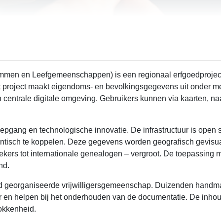
n en Leefgemeenschappen) is een regionaal erfgoedproject dat 
t project maakt eigendoms- en bevolkingsgegevens uit onder me
centrale digitale omgeving. Gebruikers kunnen via kaarten, naa
iepgang en technologische innovatie. De infrastructuur is open
isch te koppelen. Deze gegevens worden geografisch gevisuali
kers tot internationale genealogen – vergroot. De toepassing m
nd.
ed georganiseerde vrijwilligersgemeenschap. Duizenden handma
er en helpen bij het onderhouden van de documentatie. De inho
rokkenheid.