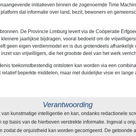
naangevende initiatieven binnen de zogenoemde Time Machine-
sch platform dat informatie over land, bezit, bewoners en geme
bronnen. De Provincie Limburg levert via de Coöperatie Erfgoed
kleinere jaarlijkse bijdragen, vooral bedoeld om de vrijwilliger
t geen eigen verdienmodel en is dus grotendeels afhankelijk va
 inzet van vrijwilligers, die het grootste deel van het werk verric
nis toekomstbestendig ontsloten kan worden via een combinati
t relatief beperkte middelen, maar met duidelijke visie en lang
Verantwoording
an kunstmatige intelligentie en kan, ondanks redactionele scre
informatie. Ingeval u onjuistheden in bovenstaande tekst opmerkt dan waardeert de
corrigeerd. De getoonde afbeelding betreft mogelijk een screenshot die automatisch