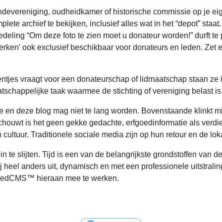
vereniging, oudheidkamer of historische commissie op je eigen 
ete archief te bekijken, inclusief alles wat in het “depot” staat.
deling “Om deze foto te zien moet u donateur worden!” durft te p
en' ook exclusief beschikbaar voor donateurs en leden. Zet een 
ientjes vraagt voor een donateurschap of lidmaatschap staan ze i
atschappelijke taak waarmee de stichting of vereniging belast is
 en deze blog mag niet te lang worden. Bovenstaande klinkt mi
beschouwt is het geen gekke gedachte, erfgoedinformatie als ver
tuur. Traditionele sociale media zijn op hun retour en de lokal
e slijten. Tijd is een van de belangrijkste grondstoffen van de lo
 heel anders uit, dynamisch en met een professionele uitstraling.
goedCMS™ hieraan mee te werken.