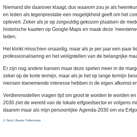
Niemand die daarover klaagt, dus waarom zou je als heemkunde
en leden als tegenprestatie een mogelijkheid geeft om het compl
oplevert. Zeker als je op zorgvuldig gekozen plaatsen de mede
historische kaarten op Google-Maps en maak deze 'meesterwerk
leden.
Het klinkt misschien onaardig, maar als je per jaar een paar t
professionalisering en het veiligstellen van de belangrijke ma
Er zijn nog andere kansen maar deze spelen meer in de marge
zeker op de korte termijn, maar als je het op lange termijn 
mensen toenemende interesse hebben in de eigen afkomst en cul
Verdienmodellen vragen tijd om groot te worden te worden en in t
2030 ziet de wereld van de lokale erfgoedsector er volgens mij
daarom maar als mijn persoonlijke Agenda-2030 om via Erf
© Tekst: Bauke Folkertsma