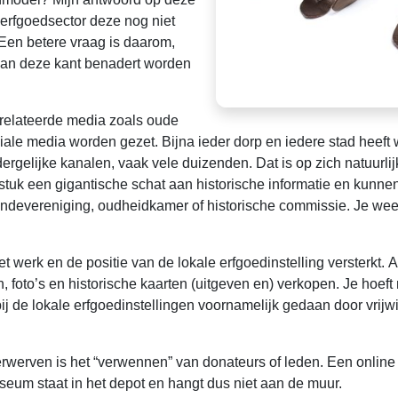
 erfgoedsector deze nog niet
. Een betere vraag is daarom,
 van deze kant benadert worden
erelateerde media zoals oude
ociale media worden gezet. Bijna ieder dorp en iedere stad heeft 
dergelijke kanalen, vaak vele duizenden. Dat is op zich natuurlijk
stuk een gigantische schat aan historische informatie en kunne
ndevereniging, oudheidkamer of historische commissie. Je weet 
werk en de positie van de lokale erfgoedinstelling versterkt. 
 foto’s en historische kaarten (uitgeven en) verkopen. Je hoef
ij de lokale erfgoedinstellingen voornamelijk gedaan door vrijw
erven is het “verwennen” van donateurs of leden. Een online do
um staat in het depot en hangt dus niet aan de muur.