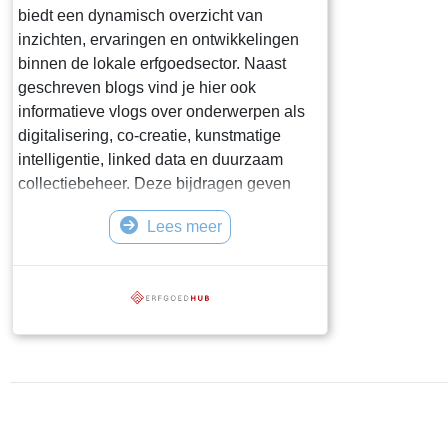
biedt een dynamisch overzicht van
inzichten, ervaringen en ontwikkelingen
binnen de lokale erfgoedsector. Naast
geschreven blogs vind je hier ook
informatieve vlogs over onderwerpen als
digitalisering, co-creatie, kunstmatige
intelligentie, linked data en duurzaam
collectiebeheer. Deze bijdragen geven
ruimte aan reflectie, kritische
Lees meer
beschouwingen en het delen van
praktijkverhalen. Ze zijn bedoeld om
kennisuitwisseling te stimuleren en
erfgoedprofessionals, vrijwilligers en
andere geïnteresseerden te inspireren. Of
je nu op zoek bent naar praktische