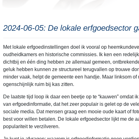
2024-06-05: De lokale erfgoedsector g
Met lokale erfgoedinstellingen doel ik vooral op heemkundeve
oudheidkamers en historische commissies. Ik ken een redelijk
dichtbij en één ding hebben ze allemaal gemeen, ontbrekende
geluk hebben kunnen ze structureel terugvallen op trouwe do
minder vaak, helpt de gemeente een handje. Maar linksom of r
ogenschijnlijk ruim bij kas zitten.
De laatste tijd loop ik daar een beetje op te “kauwen” omdat ik
van erfgoedinformatie, dat het zeer populair is gelet op de vele
sociale media. Dat mensen graag een mooie oude kaart of fot
best voor willen betalen. De lokale erfgoedsector lijkt me de
populariteit te verzilveren.
Je kunt je afvragen: waarom is erfgoedinformatie geen verdi