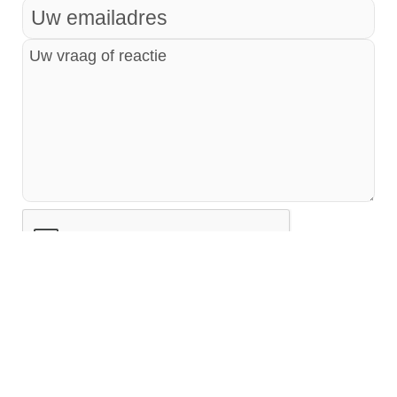
verhaallijnen zoek ik een metafoor en de
inspiratie komt uit een onverwachte hoek.
Hollywood heeft door de jaren heen een aantal
films geproduceerd die ogenschijnlijk
losstaande verhalen combineren tot een
glorieus overkoepelend epos. Persoonlijk vind
ik Magnolia uit 1999 een van de beste
voorbeelden. (Niet verwonderlijk vanwege de
topcast met o.a. Tom Cruise, Julianne Moore
en Jason Robards)
Bovenstaande inspiratie krijgt nog een extra
lading als je de centrale motieven van de film
zoals onmacht en begrip, schuld en vergeving,
legt naast de intrinsieke waarde van
erfgoedinformatie voor volgende generaties.